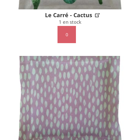
Le Carré - Cactus
1 en stock
quantité
de
Le
Carré
-
Cactus