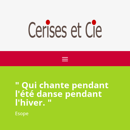
" Qui chante pendant
l'été danse pendant
l'hiver. "
Esope