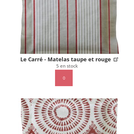
ribambelle
Le Carré - Matelas taupe et rouge
5 en stock
quantité
de
Le
Carré
-
Matelas
taupe
et