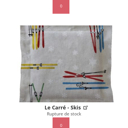
quantité
de
Le
Carré
-
Licorne
et
arc
en
ciel
Le Carré - Skis
Rupture de stock
quantité