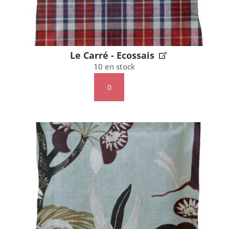
Le Carré - Ecossais
10 en stock
quantité
de
Le
Carré
-
Ecossais