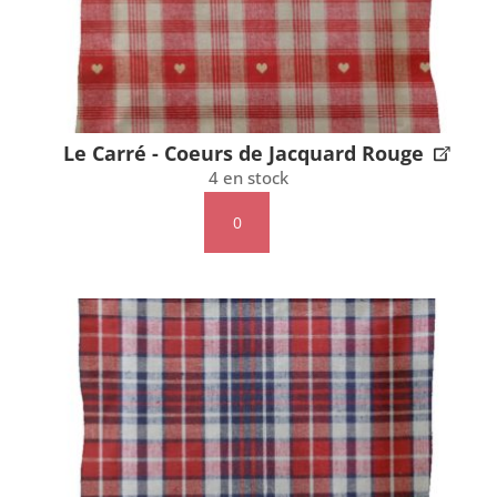
Le Carré - Coeurs de Jacquard Rouge
4 en stock
quantité
de
Le
Carré
-
Coeurs
de
Jacquard
Rouge