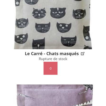
vosgienne
Le Carré - Chats masqués
Rupture de stock
quantité
de
Le
Carré
-
Chats
masqués