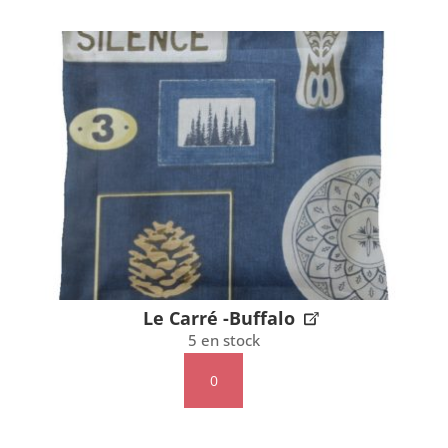
Carré
-
Roxy
rose
Le Carré -Buffalo
5 en stock
quantité
de
Le
Carré