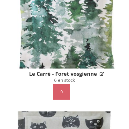
Croquet
Le Carré - Foret vosgienne
6 en stock
quantité
de
Le
Carré
-
Foret