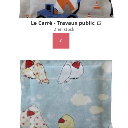
Le Carré - Travaux public
2 en stock
quantité
de
Le
Carré
-
Travaux
public