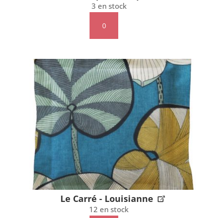
3 en stock
quantité
de
Le
Carré
-
Elephant
et
palmiers
Le Carré - Louisianne
12 en stock