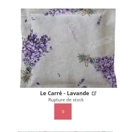
Carré
-
Savannah
Le Carré - Lavande
Rupture de stock
quantité
de
Le
Carré