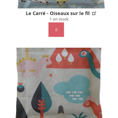
Le Carré - Oiseaux sur le fil
1 en stock
quantité
de
Le
Carré
-
Oiseaux
sur
le
fil