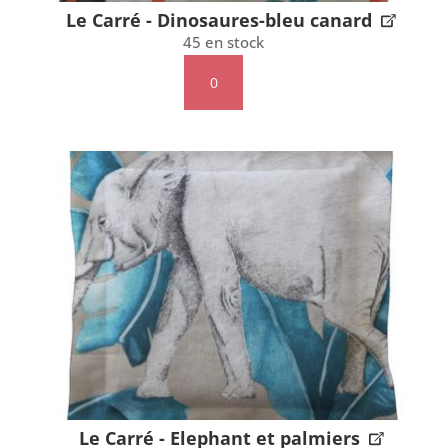
Le Carré - Dinosaures-bleu canard
45 en stock
quantité
de
Le
Carré
-
Dinosaures-
bleu
canard
Le Carré - Elephant et palmiers