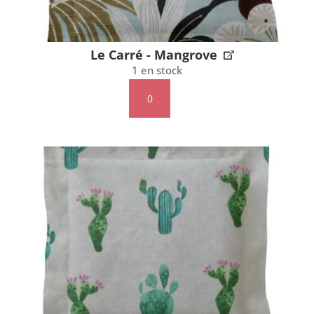
Le Carré - Mangrove
1 en stock
quantité
de
Le
Carré
-
Mangrove