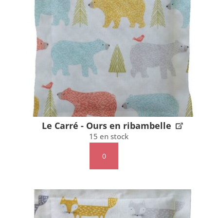
Flotteurs
Le Carré - Ours en ribambelle
15 en stock
quantité
de
Le
Carré
-
Ours