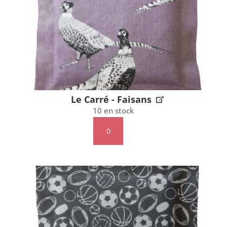
Le Carré - Faisans
10 en stock
quantité
de
Le
Carré
-
Faisans