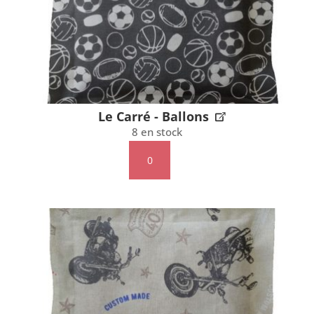
Le Carré - Ballons
8 en stock
quantité
de
Le
Carré
-
Ballons