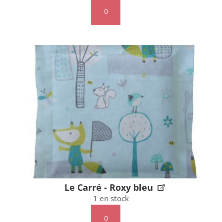
quantité
de
Le
Carré
-
Louisianne
Le Carré - Roxy bleu
1 en stock
quantité