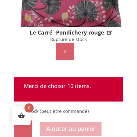
Le Carré -Pondichery rouge
Rupture de stock
quantité
de
Le
Carré
-
Merci de choisir 10 items.
Pondichery
rouge
0
46 en stock (peut être commandé)
quantité
Ajouter au panier
de