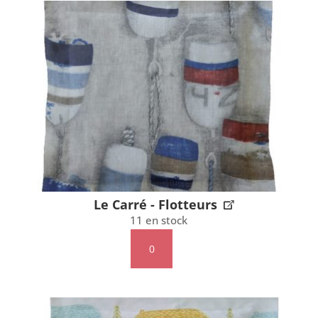
-
Buffalo
Le Carré - Flotteurs
11 en stock
quantité
de
Le
Carré
-