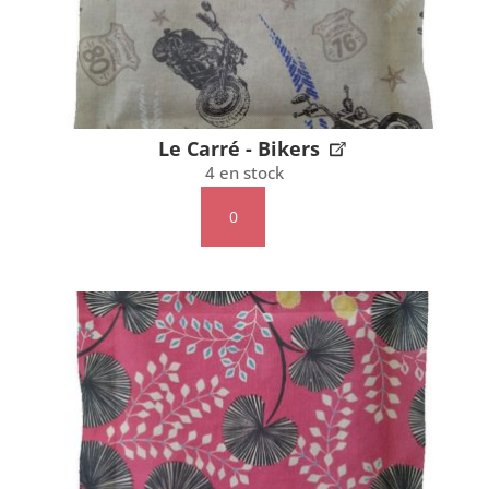
Le Carré - Bikers
4 en stock
quantité
de
Le
Carré
-
Bikers