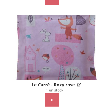
de
Le
Carré
-
Roxy
bleu
Le Carré - Roxy rose
1 en stock
quantité
de
Le