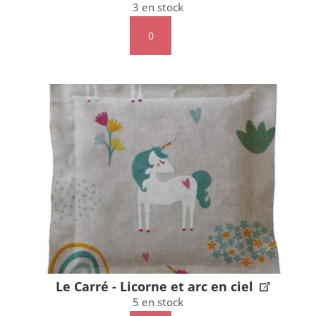
3 en stock
quantité
de
Le
Carré
-
Pétales-
orange
Le Carré - Licorne et arc en ciel
5 en stock