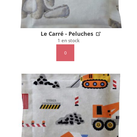
Le Carré - Peluches
1 en stock
quantité
de
Le
Carré
-
Peluches