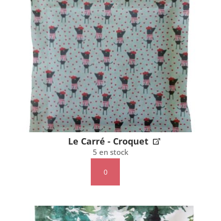
-
Lavande
Le Carré - Croquet
5 en stock
quantité
de
Le
Carré
-