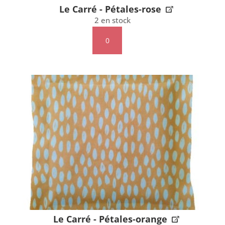
Le Carré - Pétales-rose
2 en stock
quantité
de
Le
Carré
-
Pétales-
rose
Le Carré - Pétales-orange