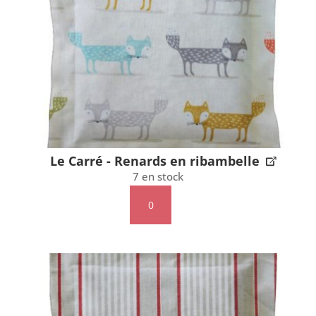
en
ribambelle
Le Carré - Renards en ribambelle
7 en stock
quantité
de
Le
Carré
-
Renards
en