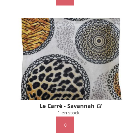
de
Le
Carré
-
Skis
Le Carré - Savannah
1 en stock
quantité
de
Le