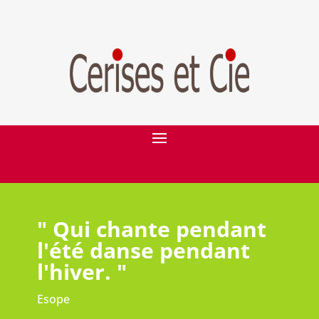
" Qui chante pendant
l'été danse pendant
l'hiver. "
Esope