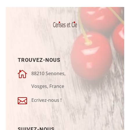
TROUVEZ-NOUS

88210 Senones,
Vosges, France

Ecrivez-nous !
SUIVEZ-NOUS