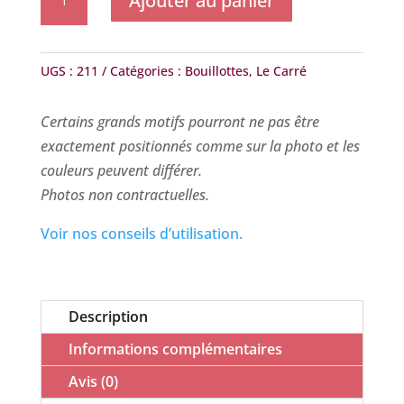
Ajouter au panier
de
Le
Carré
UGS :
211
Catégories :
Bouillottes
,
Le Carré
-
Foret
Certains grands motifs pourront ne pas être
vosgienne
exactement positionnés comme sur la photo et les
couleurs peuvent différer.
Photos non contractuelles.
Voir nos conseils d’utilisation.
Description
Informations complémentaires
Avis (0)