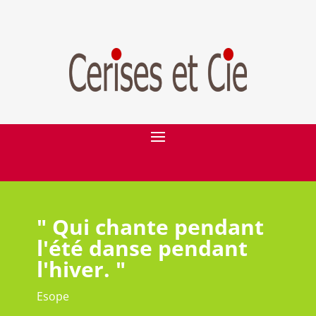
" Qui chante pendant
l'été danse pendant
l'hiver. "
Esope