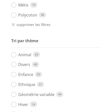
Métis
19
Polycoton
38
Tri par thème
Animal
69
Divers
40
Enfance
55
Ethnique
21
Géométrie variable
44
Hiver
14