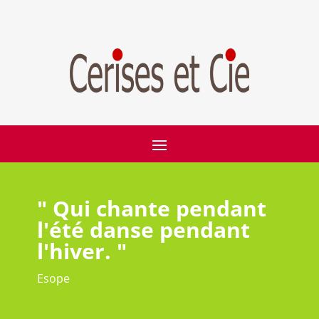
" Qui chante pendant
l'été danse pendant
l'hiver. "
Esope