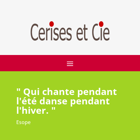
" Qui chante pendant
l'été danse pendant
l'hiver. "
Esope