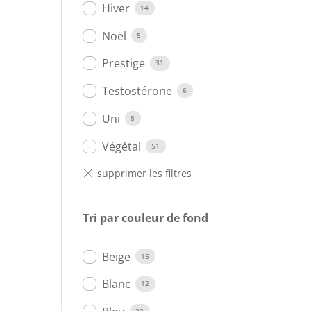
Hiver
14
Noël
5
Prestige
31
Testostérone
6
Uni
8
Végétal
51
Tri par couleur de fond
Beige
15
Blanc
12