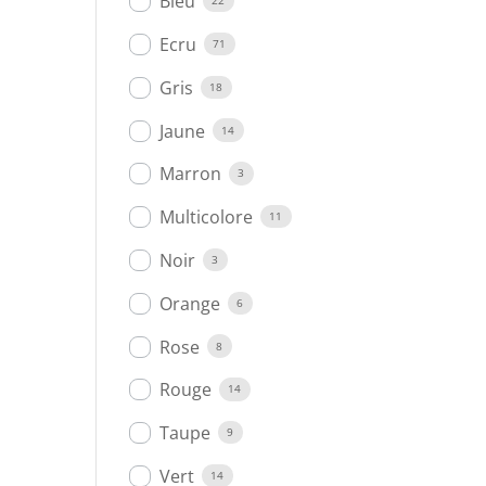
Bleu
22
Ecru
71
Gris
18
Jaune
14
Marron
3
Multicolore
11
Noir
3
Orange
6
Rose
8
Rouge
14
Taupe
9
Vert
14