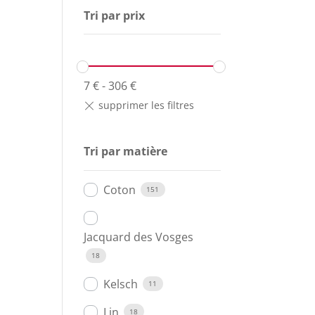
Tri par prix
7
€
-
306
€
Tri par matière
Coton
151
Jacquard des Vosges
18
Kelsch
11
Lin
18