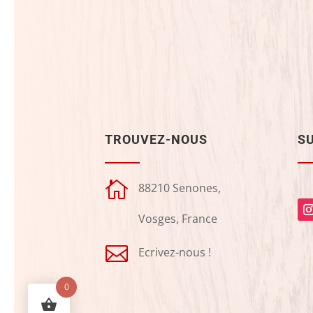
TROUVEZ-NOUS
S

88210 Senones,
Vosges, France

Ecrivez-nous !
0