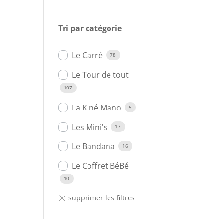
Tri par catégorie
Le Carré
78
Le Tour de tout
107
La Kiné Mano
5
Les Mini's
17
Le Bandana
16
Le Coffret BéBé
10