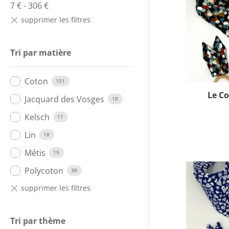
7
€
-
306
€
Tri par matière
Coton
151
Le Co
Jacquard des Vosges
18
Kelsch
11
Lin
18
Métis
19
Polycoton
38
Tri par thème