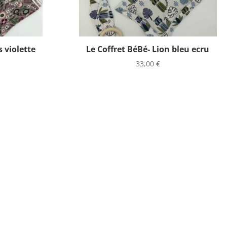
s violette
Le Coffret BéBé- Lion bleu ecru
33,00
€