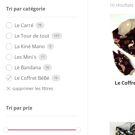
10 résultats 
Tri par catégorie
Le Carré
78
Le Tour de tout
107
La Kiné Mano
5
Les Mini's
17
Le Bandana
16
Le Coffret BéBé
10
Le Coff
Tri par prix