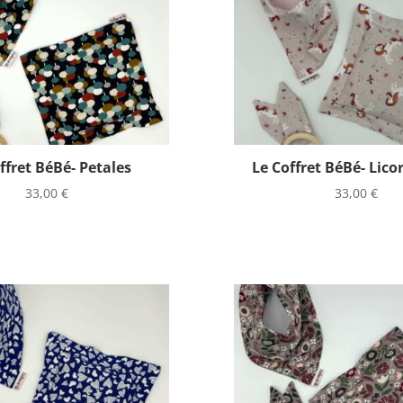
ffret BéBé- Petales
Le Coffret BéBé- Lico
33,00
€
33,00
€