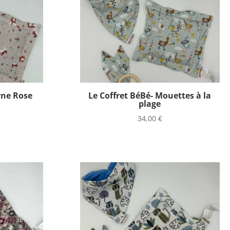
rne Rose
Le Coffret BéBé- Mouettes à la
plage
34,00
€