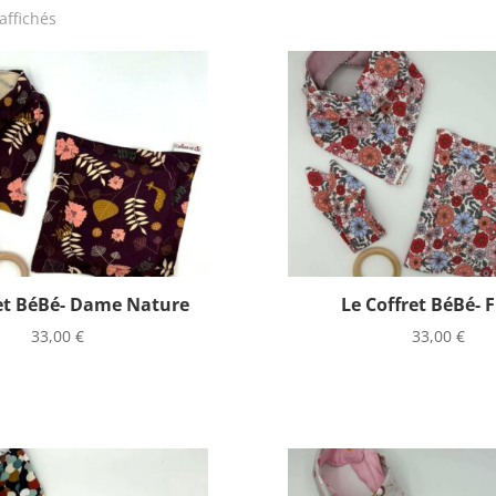
affichés
ret BéBé- Dame Nature
Le Coffret BéBé- F
33,00
€
33,00
€