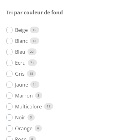
Tri par couleur de fond
Beige
15
Blanc
12
Bleu
22
Ecru
71
Gris
18
Jaune
14
Marron
3
Multicolore
11
Noir
3
Orange
6
Rose
8