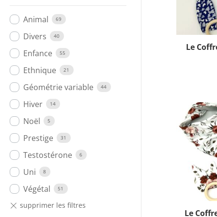
Animal
69
Divers
40
Le Coffr
Enfance
55
Ethnique
21
Géométrie variable
44
Hiver
14
Noël
5
Prestige
31
Testostérone
6
Uni
8
Végétal
51
Le Coffr