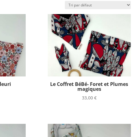
leuri
Le Coffret BéBé- Foret et Plumes
magiques
33,00
€