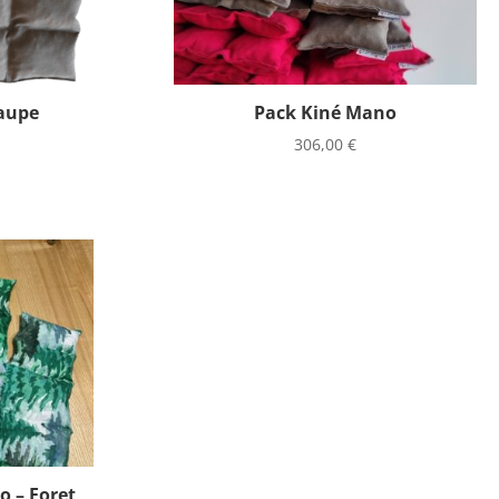
Taupe
Pack Kiné Mano
306,00
€
o – Foret