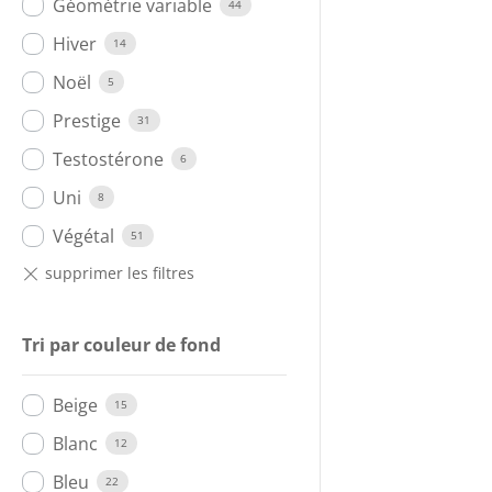
Géométrie variable
44
Hiver
14
Noël
5
Prestige
31
Testostérone
6
Uni
8
Végétal
51
Tri par couleur de fond
Beige
15
Blanc
12
Bleu
22