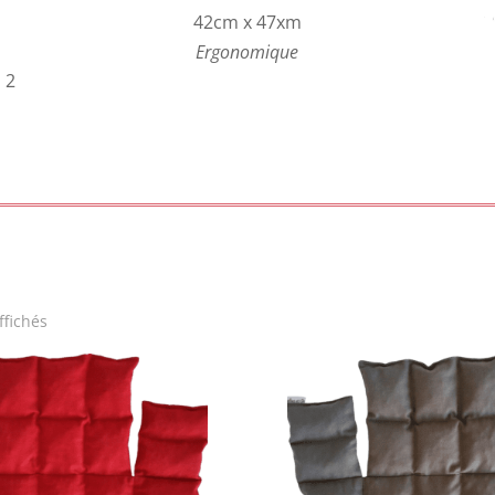
42cm x 47xm
Ergonomique
 2
ffichés