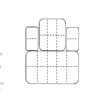
r
nt
r
lui
.