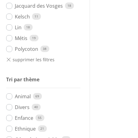
Jacquard des Vosges
18
Kelsch
11
Lin
18
Métis
19
Polycoton
38
Tri par thème
Animal
69
Divers
40
Enfance
55
Ethnique
21