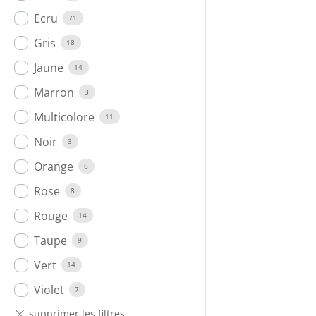
Ecru
71
Gris
18
Jaune
14
Marron
3
Multicolore
11
Noir
3
Orange
6
Rose
8
Rouge
14
Taupe
9
Vert
14
Violet
7