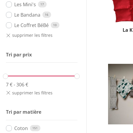
Les Mini's
17
Le Bandana
16
Le Coffret BéBé
10
La K
Tri par prix
7
€
-
306
€
Tri par matière
Coton
151