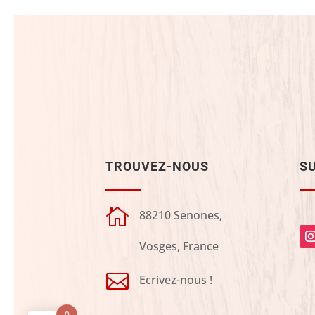
TROUVEZ-NOUS
S

88210 Senones,
Vosges, France

Ecrivez-nous !
0