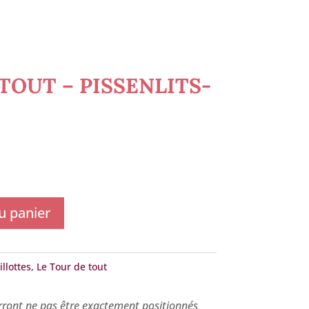
TOUT – PISSENLITS-
u panier
llottes
,
Le Tour de tout
rront ne pas être exactement positionnés