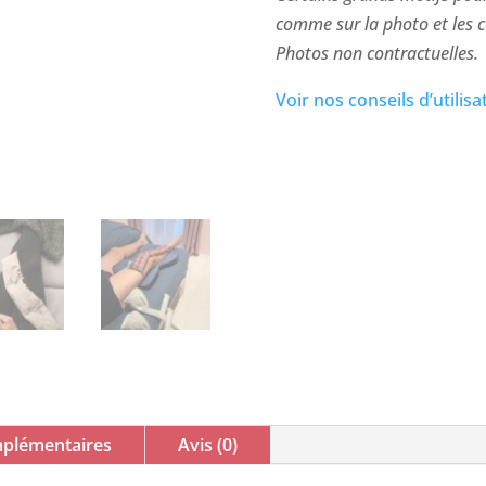
-
comme sur la photo e
Pissenlits-
Photos non contractuelles.
gris
Voir nos conseils d’utilisa
mplémentaires
Avis (0)