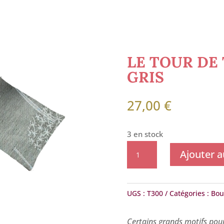
LE TOUR DE 
GRIS
27,00
€
3 en stock
quantité
Ajouter a
de
Le
Tour
UGS :
T300
Catégories :
Boui
de
Tout
Certains grands motifs pou