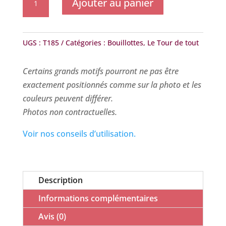
Ajouter au panier
de
Le
Tour
UGS :
T185
Catégories :
Bouillottes
,
Le Tour de tout
de
Tout
Certains grands motifs pourront ne pas être
-
exactement positionnés comme sur la photo et les
Pétales-
couleurs peuvent différer.
orange
Photos non contractuelles.
Voir nos conseils d’utilisation.
Description
Informations complémentaires
Avis (0)