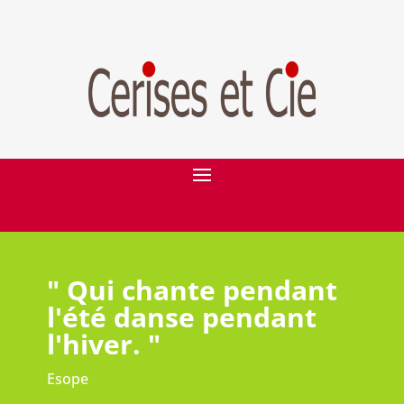
" Qui chante pendant
l'été danse pendant
l'hiver. "
Esope