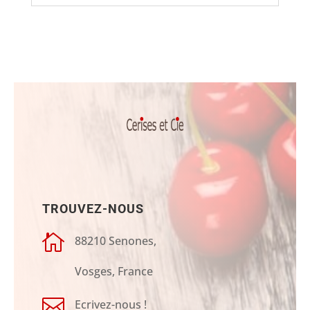
TROUVEZ-NOUS

88210 Senones,
Vosges, France

Ecrivez-nous !