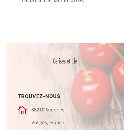
réconfort et lâcher prise.
TROUVEZ-NOUS

88210 Senones,
Vosges, France