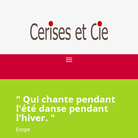
" Qui chante pendant
l'été danse pendant
l'hiver. "
Esope