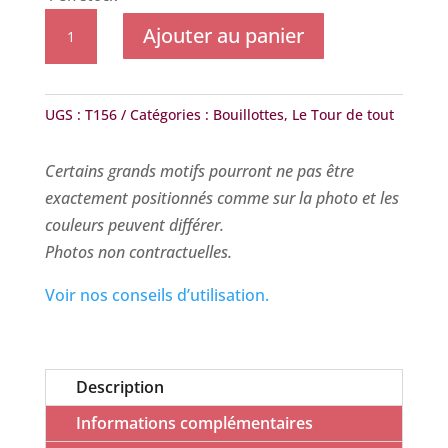
quantité
Ajouter au panier
de
Le
Tour
UGS :
T156
Catégories :
Bouillottes
,
Le Tour de tout
de
Tout
Certains grands motifs pourront ne pas être
-
exactement positionnés comme sur la photo et les
Mariposa
couleurs peuvent différer.
vert
Photos non contractuelles.
et
rose
Voir nos conseils d’utilisation.
Description
Informations complémentaires