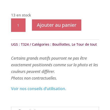
13 en stock
quantité
Ajouter au panier
de
Le
Tour
UGS :
T324
Catégories :
Bouillottes
,
Le Tour de tout
de
Tout
Certains grands motifs pourront ne pas être
-
exactement positionnés comme sur la photo et les
Aniviateurs
couleurs peuvent différer.
Photos non contractuelles.
Voir nos conseils d’utilisation.