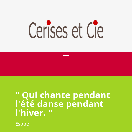
" Qui chante pendant
l'été danse pendant
l'hiver. "
Esope