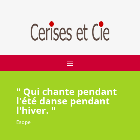
" Qui chante pendant
l'été danse pendant
l'hiver. "
Esope