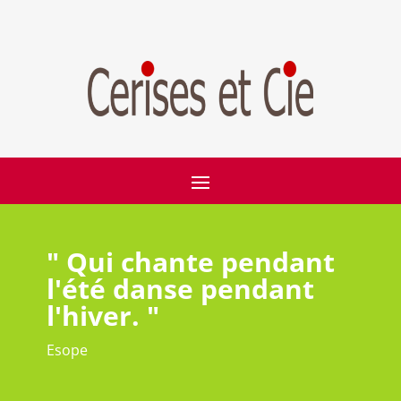
" Qui chante pendant
l'été danse pendant
l'hiver. "
Esope