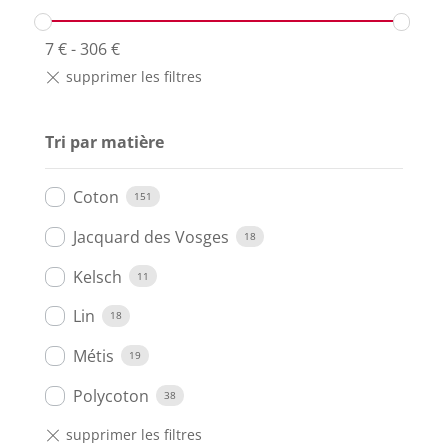
7
€
-
306
€
Tri par matière
Coton
151
Jacquard des Vosges
18
Kelsch
11
Lin
18
Métis
19
Polycoton
38